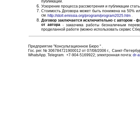
публикации.
Ускорение процесса рассмотрения и публикации статьи
Стоимость Договора может быть понижена на 50% ил
см.
http://stoll.emissia.org/program/program2025.htm
.
Договор заключается исключительно с автором - 
от автора
- заказчика работы безналичным перев
проделанной работе (можно использовать сервис Сбе
Предприятие "Консультационное Бюро
" .
Гос. рег. № 306784721900012 от 07/08/2006 г., Санкт-Петербур
W
hatsApp
Telegram
+7-904-5169922
; электронная почта:
dr-
,
: